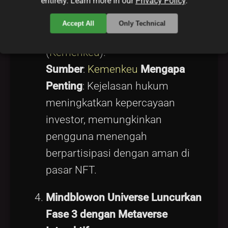
entirely. Learn more in our
Privacy Policy
.
startup blockchain untuk
mengembangkan solusi NFT
Accept All
Only Technical
yang sesuai regulasi
(
Kemenkeu
).
Sumber
:
Kemenkeu
Mengapa
Penting
: Kejelasan hukum
meningkatkan kepercayaan
investor, memungkinkan
pengguna menengah
berpartisipasi dengan aman di
pasar NFT.
Mindblowon Universe Luncurkan
Fase 3 dengan Metaverse