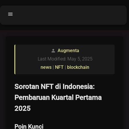
menu
Home
home
balance
Fair code
Augmenta
person
Submit Project
add_circle
Last Modified: May 5, 2025
Buy License
shopping_cart
news
|
NFT
|
blockchain
Purchased Licenses
inventory
Sorotan NFT di Indonesia:
License Text
copyright
Pembaruan Kuartal Pertama
Why OCTL?
waves
2025
Latest Articles
library_books
Categories
folder
Poin Kunci