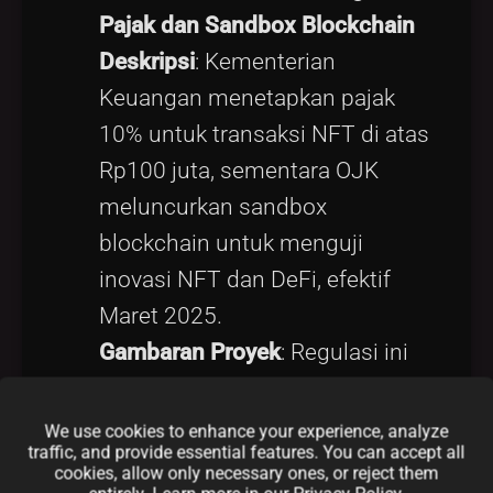
Pajak dan Sandbox Blockchain
Deskripsi
: Kementerian
Keuangan menetapkan pajak
10% untuk transaksi NFT di atas
Rp100 juta, sementara OJK
meluncurkan sandbox
blockchain untuk menguji
inovasi NFT dan DeFi, efektif
Maret 2025.
Gambaran Proyek
: Regulasi ini
memberikan kejelasan hukum
bagi kreator dan investor,
We use cookies to enhance your experience, analyze
traffic, and provide essential features. You can accept all
sementara sandbox mendorong
cookies, allow only necessary ones, or reject them